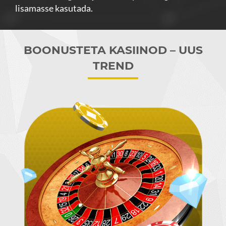
lisamasse kasutada.
BOONUSTETA KASIINOD – UUS
TREND