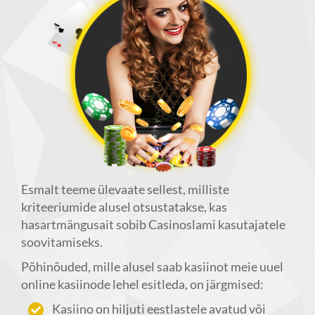
Esmalt teeme ülevaate sellest, milliste
kriteeriumide alusel otsustatakse, kas
hasartmängusait sobib Casinoslami kasutajatele
soovitamiseks.
Põhinõuded, mille alusel saab kasiinot meie uuel
online kasiinode lehel esitleda, on järgmised:
Kasiino on hiljuti eestlastele avatud või