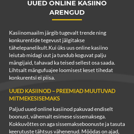
UUED ONLINE KASIINO
ARENGUD
Kasiinomaailm järgib tugevalt trende ning
konkurentide tegevust jälgitakse
tähelepanelikult.Kui üks uus online kasiino
leiutab midagi uut ja tundub koguvat palju
mängijaid, tahavad ka teised sellest osa saada.
Lihtsalt mängufuajee loomisest keset tihedat
konkurentsi ei piisa.
UUED KASIINOD – PREEMIAD MUUTUVAD
MITMEKESISEMAKS
Paljud uued online kasiinod pakuvad endiselt
boonust, vähemalt esimese sissemaksega.
Kokkuvõttes on aga sissemakseboonuste ja tasuta
keerutuste tähtsus vähenenud. Möödas on ajad,