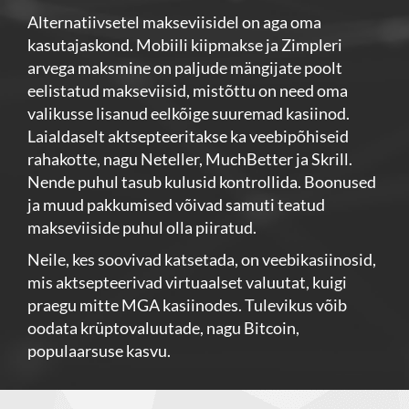
Alternatiivsetel makseviisidel on aga oma
kasutajaskond. Mobiili kiipmakse ja Zimpleri
arvega maksmine on paljude mängijate poolt
eelistatud makseviisid, mistõttu on need oma
valikusse lisanud eelkõige suuremad kasiinod.
Laialdaselt aktsepteeritakse ka veebipõhiseid
rahakotte, nagu Neteller, MuchBetter ja Skrill.
Nende puhul tasub kulusid kontrollida. Boonused
ja muud pakkumised võivad samuti teatud
makseviiside puhul olla piiratud.
Neile, kes soovivad katsetada, on veebikasiinosid,
mis aktsepteerivad virtuaalset valuutat, kuigi
praegu mitte MGA kasiinodes. Tulevikus võib
oodata krüptovaluutade, nagu Bitcoin,
populaarsuse kasvu.