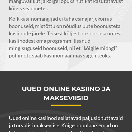
mänguvalikut ja kõige lõpuks nutikat kasutatavust
kõigis seadmetes.
Kõik kasiinomängijad ei taha esmajärjekorras
boonuseid, mistõttu on nõudlus uute boonusteta
kasiinode järele. Teisest küljest on suur osa uutest
kasiinodest oma programmi lisanud
mingisuguseid boonuseid, nii et “kõigile midagi”
põhimõte saab kasiinomaailmas sageli teoks.
UUED ONLINE KASIINO JA
MAKSEVIISID
Uued online kasiinod eelistavad paljusid tuttavaid
ja turvalisi makseviise. Kõige populaarsemad on