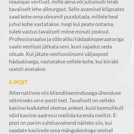
reaalajas vestlust, mille akna või jutumulli leiab
tavaliselt lehe allnurgast. Selle avamisel klõpsates
saad kohe oma sõnumit puudutada, millele heal
juhul kohe vastatakse. Isegi kui peate ootama,
tuleb vastus tavaliselt mõne minuti jooksul.
Professionaalse ja sõbraliku hädaabioperaatoriga
saate vestlust jätkata seni, kuni vajadus seda
nõuab. Kui jätate vestlussõnumi väljaspool
hädaabiaega, vastatakse sellele kohe, kui kiirabi
uuesti avatakse.
E-POST
Alternatiivne viis klienditeenindusega ühenduse
võtmiseks on e-posti teel. Tavaliselt on selleks
kasiino kodulehel olemas ankeet, kuid loomulikult
võid kasiino aadressi meilida ka enda meilist. E-
post on parim suhtlusvahend näiteks siis, kui
saadate kasiinole oma mängukontoga seotud