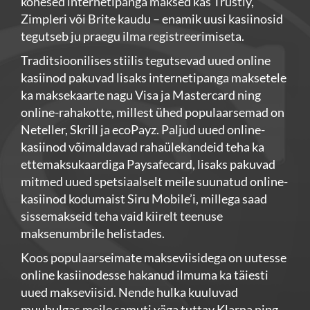
kohesed internetipanga maksed kas Trustly,
Zimpleri või Brite kaudu – enamik uusi kasiinosid
tegutseb ju praegu ilma registreerimiseta.
Traditsioonilises stiilis tegutsevad uued online
kasiinod pakuvad lisaks internetipanga maksetele
ka maksekaarte nagu Visa ja Mastercard ning
online-rahakotte, millest ühed populaarsemad on
Neteller, Skrill ja ecoPayz. Paljud uued online-
kasiinod võimaldavad rahaülekandeid teha ka
ettemaksukaardiga Paysafecard, lisaks pakuvad
mitmed uued spetsiaalselt meile suunatud online-
kasiinod kodumaist Siru Mobile’i, millega saad
sissemakseid teha vaid kiirelt teenuse
maksenumbrile helistades.
Koos populaarseimate makseviisidega on uutesse
online kasiinodesse hakanud ilmuma ka täiesti
uued makseviisid. Nende hulka kuuluvad
muuhulgas meile samuti väga tuttav Klarna ning