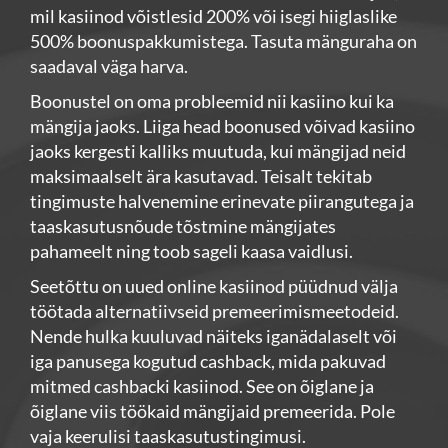
mil kasiinod võistlesid 200% või isegi hiiglaslike
500% boonuspakkumistega. Tasuta mänguraha on
saadaval väga harva.
Boonustel on oma probleemid nii kasiino kui ka
mängija jaoks. Liiga head boonused võivad kasiino
jaoks kergesti kalliks muutuda, kui mängijad neid
maksimaalselt ära kasutavad. Teisalt tekitab
tingimuste halvenemine erinevate piirangutega ja
taaskasutusnõude tõstmine mängijates
pahameelt ning toob sageli kaasa vaidlusi.
Seetõttu on uued online kasiinod püüdnud välja
töötada alternatiivseid premeerimismeetodeid.
Nende hulka kuuluvad näiteks iganädalaselt või
iga panusega kogutud cashback, mida pakuvad
mitmed cashbacki kasiinod. See on õiglane ja
õiglane viis töökaid mängijaid premeerida. Pole
vaja keerulisi taaskasutustingimusi.