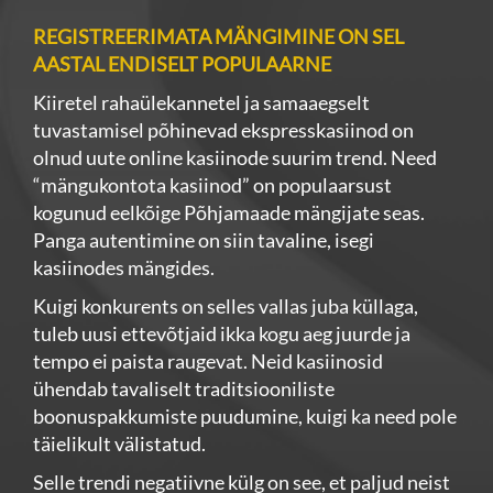
REGISTREERIMATA MÄNGIMINE ON SEL
AASTAL ENDISELT POPULAARNE
Kiiretel rahaülekannetel ja samaaegselt
tuvastamisel põhinevad ekspresskasiinod on
olnud uute online kasiinode suurim trend. Need
“mängukontota kasiinod” on populaarsust
kogunud eelkõige Põhjamaade mängijate seas.
Panga autentimine on siin tavaline, isegi
kasiinodes mängides.
Kuigi konkurents on selles vallas juba küllaga,
tuleb uusi ettevõtjaid ikka kogu aeg juurde ja
tempo ei paista raugevat. Neid kasiinosid
ühendab tavaliselt traditsiooniliste
boonuspakkumiste puudumine, kuigi ka need pole
täielikult välistatud.
Selle trendi negatiivne külg on see, et paljud neist