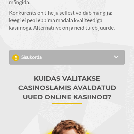
mängida.
Konkurents on tihe ja sellest võidab mängija:
keegi ei pea leppima madala kvaliteediga
kasiinoga. Alternatiive on ja neid tuleb juurde.
Sisukorda
KUIDAS VALITAKSE
CASINOSLAMIS AVALDATUD
UUED ONLINE KASIINOD?